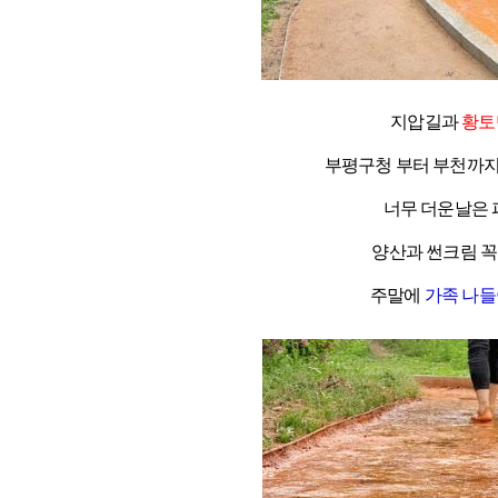
지압길과
황토
부평구청 부터 부천까지
너무 더운날은 
양산과 썬크림 꼭
주말에
가족 나들