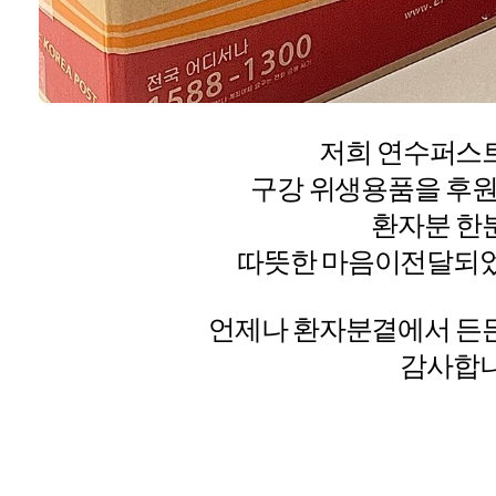
저희 연수퍼스
구강 위생용품을 후원
환자분 한
따뜻한 마음이전달되
언제나 환자분곁에서 든
감사합