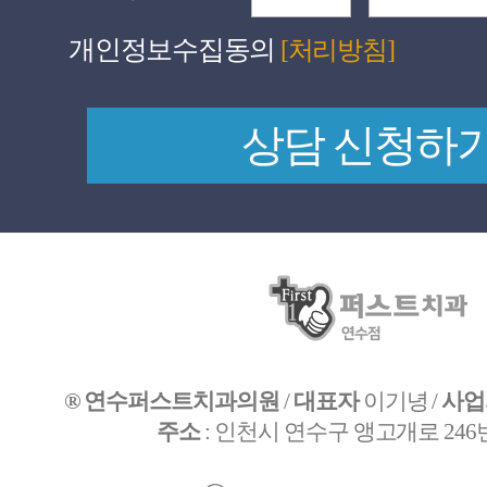
개인정보수집동의
[처리방침]
® 연수퍼스트치과의원
/
대표자
이기녕 /
사업
주소
: 인천시 연수구 앵고개로 246번