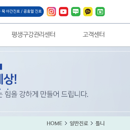
~ 목
야간진료 /
공휴일
진료
평생구강관리센터
고객센터
HOME
일반진료
틀니