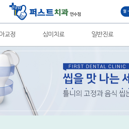
월 
아교정
심미치료
일반진료