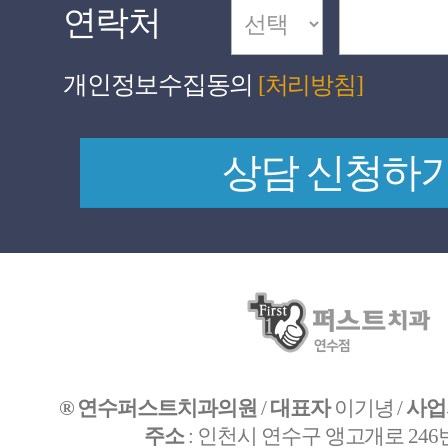
연락처
개인정보수집동의
[처리방침]
® 연수퍼스트치과의원
/
대표자
이기녕 /
사업
주소
: 인천시 연수구 앵고개로 246번